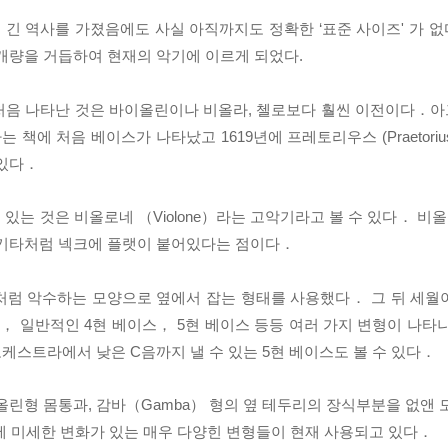
의 긴 역사를 가졌음에도 사실 아직까지도 정확한 ‘표준 사이즈' 가 
 개량을 거듭하여 현재의 악기에 이르게 되었다.
처음 나타난 것은 바이올린이나 비올라, 첼로보다 훨씬 이전이다．
아
nts' 라는 책에 처음 베이스가 나타났고
1619년에 프레토리우스 (Praeto
 있다．
있는 것은 비올로네 （Violone）라는 고악기라고 볼 수 있다．
비올
 기타처럼 넥크에 플랫이 붙어있다는 점이다．
처럼 악수하는 모양으로 옆에서 잡는 형태를 사용했다．
그 뒤 세월
스， 일반적인 4현 베이스，
5현 베이스 등등 여러 가지 변형이 나타
오케스트라에서 낮은 C음까지 낼 수 있는 5현 베이스도 볼 수 있다．
올린형 몸통과, 감바（Gamba） 형의 옆 테두리의 장식부분을 없앤
등에 미세한 변화가 있는 매우 다양힌 변형들이 현재 사용되고 있다．