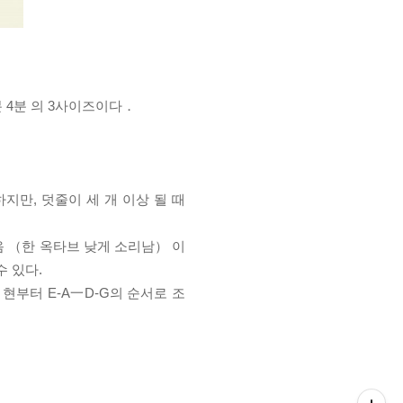
의 대부분 4분 의 3사이즈이다．
만, 덧줄이 세 개 이상 될 때
음 （한 옥타브 낮게 소리남） 이
수 있다.
현부터 E-A一D-G의 순서로
조